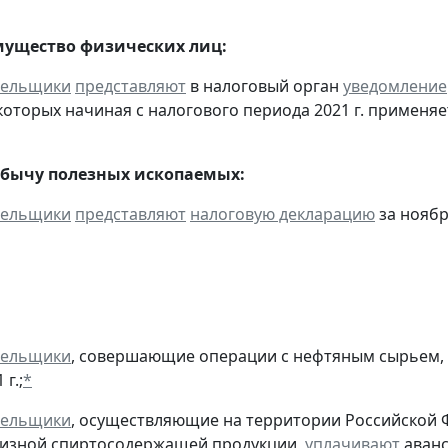
мущество физических лиц:
тельщики
представляют
в налоговый орган
уведомление
оторых начиная с налогового периода 2021 г. применяе
обычу полезных ископаемых:
тельщики
представляют
налоговую декларацию
за ноябр
тельщики
, совершающие операции с нефтяным сырьем,
г.;
*
тельщики
, осуществляющие на территории Российской 
цизной спиртосодержащей продукции,
уплачивают
аванс