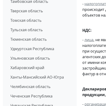
Тамбовская область
-
налогопла
происходит 
Тверская область
объектов н
Томская область
Тульская область
НДС:
Тюменская область
-
лица
, не 
налогоплате
Удмуртская Республика
при осущест
агентских д
Ульяновская область
от имени ко
Хабаровский край
застройщик
фактур в от
Ханты-Мансийский АО-Югра
Челябинская область
Деклариров
продукции,
Чеченская Республика
-
организац
Чувашская Республика