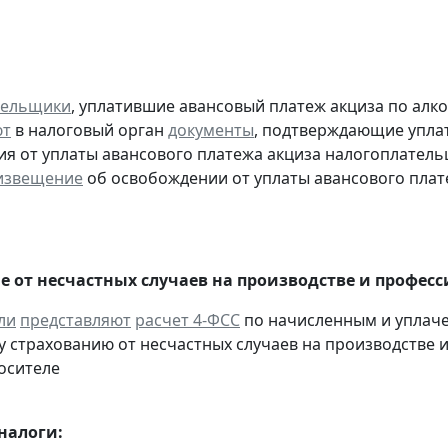
тельщики
, уплатившие авансовый платеж акциза по алк
ют
в налоговый орган
документы
, подтверждающие уплату
я от уплаты авансового платежа акциза налогоплател
извещение
об освобождении от уплаты авансового плат
е от несчастных случаев на производстве и профес
ли
представляют
расчет 4-ФСС
по начисленным и уплач
 страхованию от несчастных случаев на производстве и
осителе
налоги: