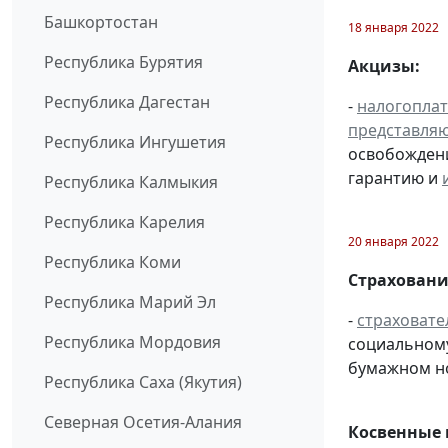
Башкортостан
18 января 2022
Республика Бурятия
Акцизы:
Республика Дагестан
-
налогопла
представля
Республика Ингушетия
освобождени
гарантию и
Республика Калмыкия
Республика Карелия
20 января 2022
Республика Коми
Страховани
Республика Марий Эл
-
страховате
Республика Мордовия
социальному
бумажном н
Республика Саха (Якутия)
Северная Осетия-Алания
Косвенные 