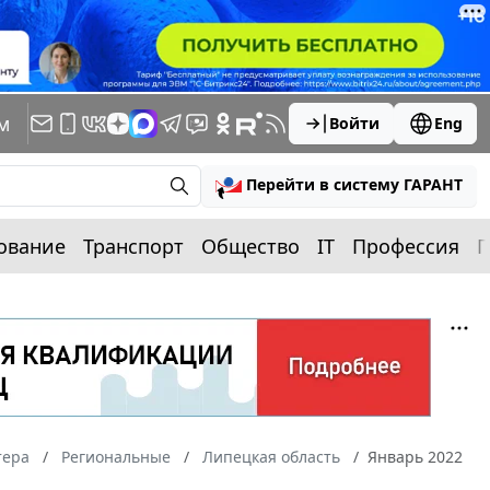
м
Войти
Eng
Перейти в систему ГАРАНТ
ование
Транспорт
Общество
IT
Профессия
П
тера
Региональные
Липецкая область
Январь 2022