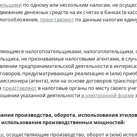
тельщики
по одному или нескольким налогам, не осуще
движение денежных средств на их счетах в банках (в ка
алогообложения,
представляют
по данным налогам един
являющиеся налогоплательщиками, налогоплательщики,
льщика, не признаваемые налоговыми агентами, в случа
влении предпринимательской деятельности в интересах
оговоров, предусматривающих реализацию и (или) приоб
миссионера (агента), или на основе договоров транспо
а
представляют
в налоговые органы по месту своего уче
ношении указанной деятельности
в электронной форме
з
ание производства, оборота, использования этило
 использования производственных мощностей:
ии
, осуществляющие производство, оборот и (или) испо