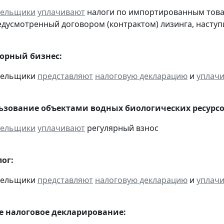
тельщики
уплачивают
налоги по импортированным товара
едусмотренный договором (контрактом) лизинга, наступ
горный бизнес:
ательщики
представляют
налоговую декларацию
и
уплач
льзование объектами водных биологических ресурсо
тельщики
уплачивают
регулярный взнос
ог:
ательщики
представляют
налоговую декларацию
и
уплач
 налоговое декларирование: