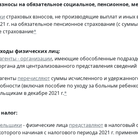
взносы на обязательное социальное, пенсионное, м
ки
страховых взносов, не производящие выплат и иных
021 г. на обязательное пенсионное страхование (с суммы
 страхование
*
оходы физических лиц:
агенты - организации
, имеющие обособленные подразд
органа для централизованного представления сведений
 агенты
перечисляют
суммы исчисленного и удержанного
обности (включая пособие по уходу за больным ребенко
льщикам в декабре 2021 г.
*
налог:
тельщики
- физические лица
представляют
в налоговый 
оторого начиная с налогового периода 2021 г. применя