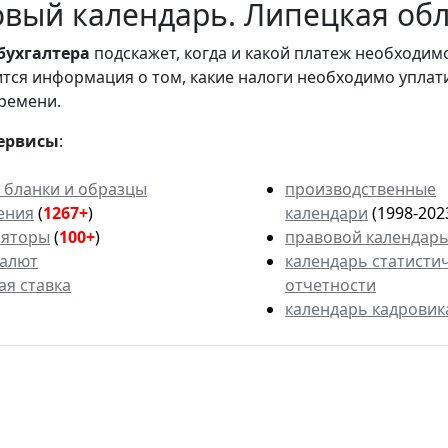
вый календарь. Липецкая обл
бухгалтера
подскажет, когда и какой платеж необходи
вится информация о том, какие налоги необходимо уплат
ремени.
ервисы
:
 бланки и образцы
производственные
ения
(
1267+
)
календари
(1998-202
ляторы
(
100+
)
правовой календар
валют
календарь статисти
ая ставка
отчетности
календарь кадровик