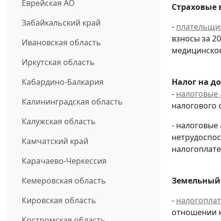
Еврейская АО
Страховые 
Забайкальский край
-
плательщи
взносы за 2
Ивановская область
медицинское
Иркутская область
Кабардино-Балкария
Налог на д
-
налоговые 
Калининградская область
налогового 
Калужская область
- налоговые
нетрудоспос
Камчатский край
налогоплате
Карачаево-Черкессия
Кемеровская область
Земельный 
Кировская область
-
налогопла
отношении к
Костромская область