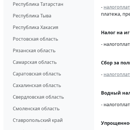
Республика Татарстан
-
налогопла
платежа, пр
Республика Тыва
Республика Хакасия
Налог на и
Ростовская область
- налогопл
Рязанская область
Самарская область
Сбор за по
Саратовская область
-
налогопла
Сахалинская область
Водный нал
Свердловская область
- налогопл
Смоленская область
Ставропольский край
Упрощенное