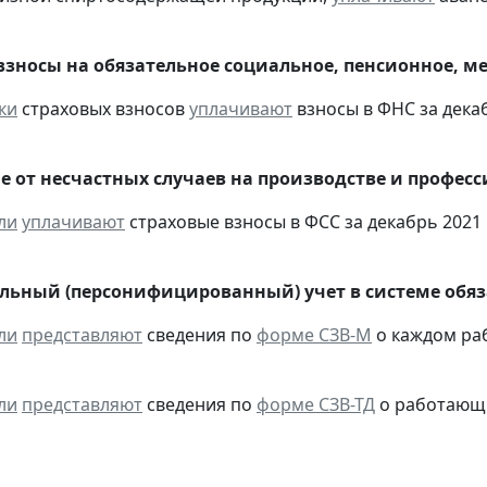
взносы на обязательное социальное, пенсионное, м
ки
страховых взносов
уплачивают
взносы в ФНС за декаб
е от несчастных случаев на производстве и профес
ли
уплачивают
страховые взносы в ФСС за декабрь 2021 
ьный (персонифицированный) учет в системе обяза
ли
представляют
сведения по
форме СЗВ-М
о каждом ра
ли
представляют
сведения по
форме СЗВ-ТД
о работающих