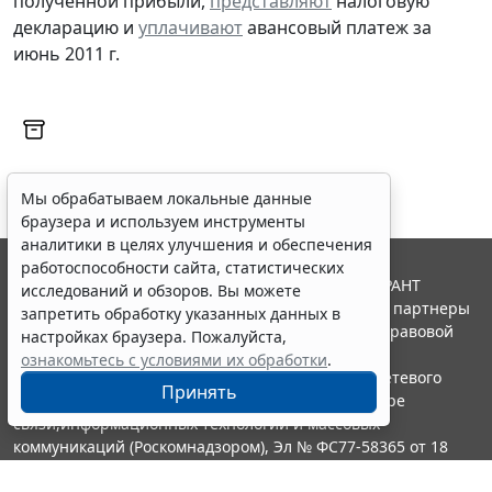
полученной прибыли,
представляют
налоговую
декларацию и
уплачивают
авансовый платеж за
июнь 2011 г.
Мы обрабатываем локальные данные
браузера и используем инструменты
аналитики в целях улучшения и обеспечения
работоспособности сайта, статистических
© ООО "НПП "ГАРАНТ-СЕРВИС", 2026. Система ГАРАНТ
исследований и обзоров. Вы можете
выпускается с 1990 года. Компания "Гарант" и ее партнеры
запретить обработку указанных данных в
являются участниками Российской ассоциации правовой
настройках браузера. Пожалуйста,
информации ГАРАНТ.
ознакомьтесь с условиями их обработки
.
Портал ГАРАНТ.РУ зарегистрирован в качестве сетевого
Принять
издания Федеральной службой по надзору в сфере
связи,информационных технологий и массовых
коммуникаций (Роскомнадзором), Эл № ФС77-58365 от 18
июня 2014 года.