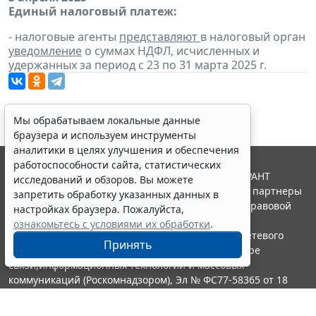
Единый налоговый платеж:
- налоговые агенты
представляют
в налоговый орган
уведомление
о суммах НДФЛ, исчисленных и
удержанных за период с 23 по 31 марта 2025 г.
Мы обрабатываем локальные данные
браузера и используем инструменты
аналитики в целях улучшения и обеспечения
работоспособности сайта, статистических
© ООО "НПП "ГАРАНТ-СЕРВИС", 2026. Система ГАРАНТ
исследований и обзоров. Вы можете
выпускается с 1990 года. Компания "Гарант" и ее партнеры
запретить обработку указанных данных в
являются участниками Российской ассоциации правовой
настройках браузера. Пожалуйста,
информации ГАРАНТ.
ознакомьтесь с условиями их обработки
.
Портал ГАРАНТ.РУ зарегистрирован в качестве сетевого
Принять
издания Федеральной службой по надзору в сфере
связи,информационных технологий и массовых
коммуникаций (Роскомнадзором), Эл № ФС77-58365 от 18
июня 2014 года.