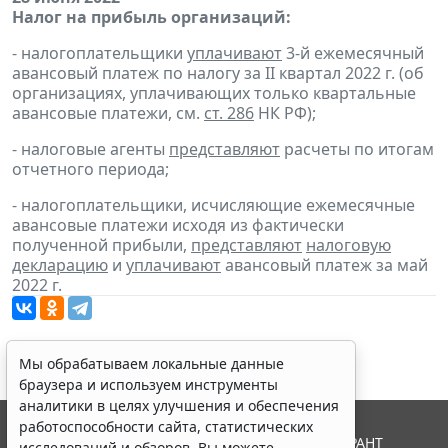
Налог на прибыль организаций:
- налогоплательщики
уплачивают
3-й ежемесячный
авансовый платеж по налогу за II квартал 2022 г. (об
организациях, уплачивающих только квартальные
авансовые платежи, см.
ст. 286
НК РФ);
- налоговые агенты
представляют
расчеты по итогам
отчетного периода;
- налогоплательщики, исчисляющие ежемесячные
авансовые платежи исходя из фактически
полученной прибыли,
представляют
налоговую
декларацию
и
уплачивают
авансовый платеж за май
2022 г.
Мы обрабатываем локальные данные
браузера и используем инструменты
аналитики в целях улучшения и обеспечения
работоспособности сайта, статистических
© ООО "НПП "ГАРАНТ-СЕРВИС", 2026. Система ГАРАНТ
исследований и обзоров. Вы можете