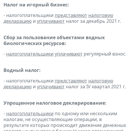
Налог на игорный бизнес:
- налогоплательщики
представляют
налоговую
декларацию
и
уплачивают
налог за декабрь 2021 г.
Сбор за пользование объектами водных
биологических ресурсов:
-
налогоплательщики
уплачивают
регулярный взнос
Водный налог:
- налогоплательщики
представляют
налоговую
декларацию
и
уплачивают
налог за IV квартал 2021 г.
Упрощенное налоговое декларирование:
-
налогоплательщики
по одному или нескольким
налогам, не осуществляющие операции, в
результате которых происходит движение денежных
средств на их счетах в банках (в кассе организации),