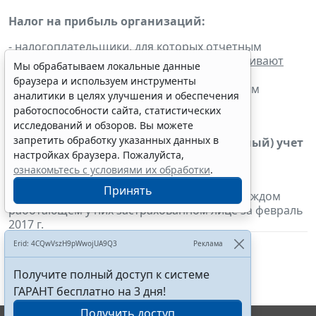
Налог на прибыль организаций:
- налогоплательщики, для которых отчетным
периодом по налогу является месяц,
уплачивают
Мы обрабатываем локальные данные
налог с доходов в виде процентов по
браузера и используем инструменты
государственным и муниципальным ценным
аналитики в целях улучшения и обеспечения
бумагам за февраль 2017 г.
работоспособности сайта, статистических
исследований и обзоров. Вы можете
запретить обработку указанных данных в
Индивидуальный (персонифицированный) учет
настройках браузера. Пожалуйста,
в системе обязательного пенсионного
страхования:
ознакомьтесь с условиями их обработки
.
Принять
-
страхователи
представляют
сведения
о каждом
работающем у них застрахованном лице за февраль
2017 г.
Erid: 4CQwVszH9pWwojUA9Q3
Реклама
Получите полный доступ к системе
ГАРАНТ бесплатно на 3 дня!
Получить доступ