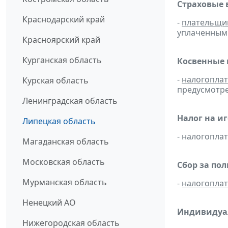
Страховые 
Краснодарский край
-
плательщи
уплаченным 
Красноярский край
Курганская область
Косвенные 
-
налогопла
Курская область
предусмотре
Ленинградская область
Налог на и
Липецкая область
- налогопл
Магаданская область
Московская область
Сбор за по
Мурманская область
-
налогопла
Ненецкий АО
Индивидуал
Нижегородская область