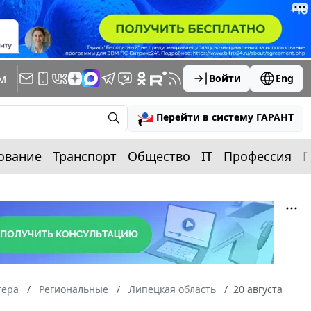
м
Войти
Eng
Перейти в систему ГАРАНТ
ование
Транспорт
Общество
IT
Профессия
П
тера
Региональные
Липецкая область
20 августа