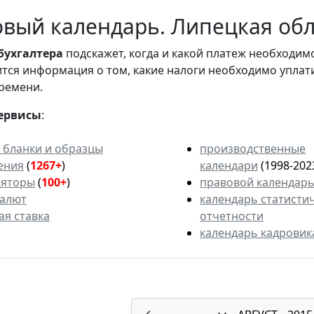
вый календарь. Липецкая обла
бухгалтера
подскажет, когда и какой платеж необходи
вится информация о том, какие налоги необходимо уплат
ремени.
ервисы
:
 бланки и образцы
производственные
ения
(
1267+
)
календари
(1998-202
ляторы
(
100+
)
правовой календар
валют
календарь статисти
ая ставка
отчетности
календарь кадровик