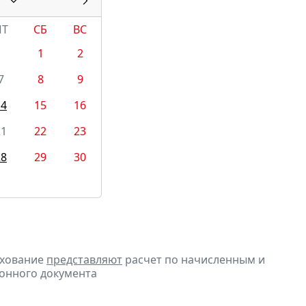
ПТ
СБ
ВС
1
2
7
8
9
14
15
16
21
22
23
28
29
30
ахование
представляют
расчет по начисленным и
ронного документа