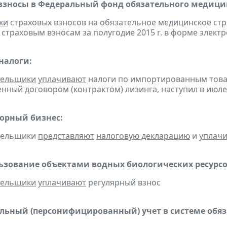
взносы в Федеральный фонд обязательного медицин
ки
страховых взносов на обязательное медицинское ст
страховым взносам за полугодие 2015 г. в форме элект
налоги:
тельщики
уплачивают
налоги по импортированным товара
нный договором (контрактом) лизинга, наступил в июле
горный бизнес:
ательщики
представляют
налоговую декларацию
и
уплач
льзование объектами водных биологических ресурсо
тельщики
уплачивают
регулярный взнос
ьный (персонифицированный) учет в системе обяза