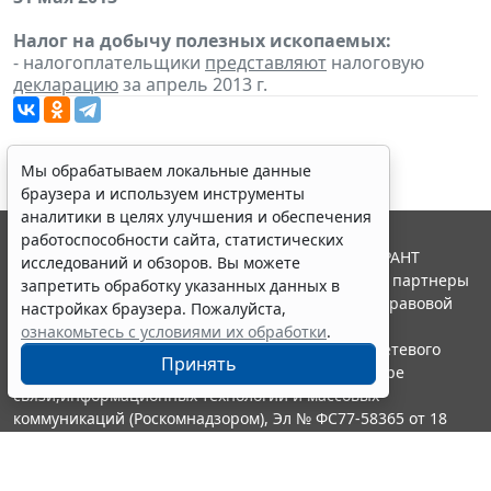
Налог на добычу полезных ископаемых:
- налогоплательщики
представляют
налоговую
декларацию
за апрель 2013 г.
Мы обрабатываем локальные данные
браузера и используем инструменты
аналитики в целях улучшения и обеспечения
работоспособности сайта, статистических
© ООО "НПП "ГАРАНТ-СЕРВИС", 2026. Система ГАРАНТ
исследований и обзоров. Вы можете
выпускается с 1990 года. Компания "Гарант" и ее партнеры
запретить обработку указанных данных в
являются участниками Российской ассоциации правовой
настройках браузера. Пожалуйста,
информации ГАРАНТ.
ознакомьтесь с условиями их обработки
.
Портал ГАРАНТ.РУ зарегистрирован в качестве сетевого
Принять
издания Федеральной службой по надзору в сфере
связи,информационных технологий и массовых
коммуникаций (Роскомнадзором), Эл № ФС77-58365 от 18
июня 2014 года.
16+