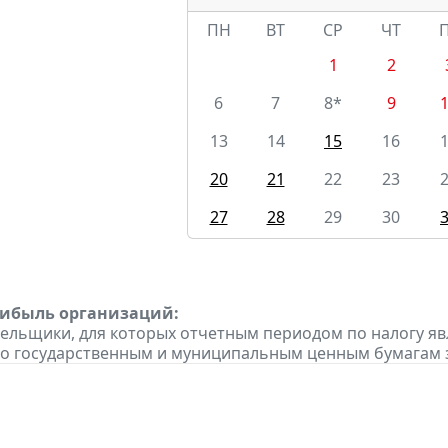
ПН
ВТ
СР
ЧТ
1
2
6
7
8*
9
13
14
15
16
20
21
22
23
27
28
29
30
рибыль организаций:
тельщики, для которых отчетным периодом по налогу яв
о государственным и муниципальным ценным бумагам за