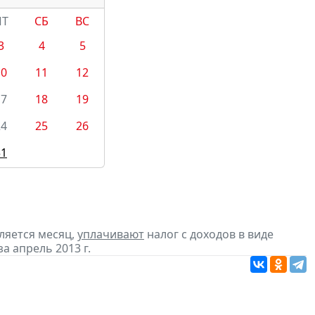
ПТ
СБ
ВС
3
4
5
10
11
12
17
18
19
24
25
26
31
ляется месяц,
уплачивают
налог с доходов в виде
 апрель 2013 г.