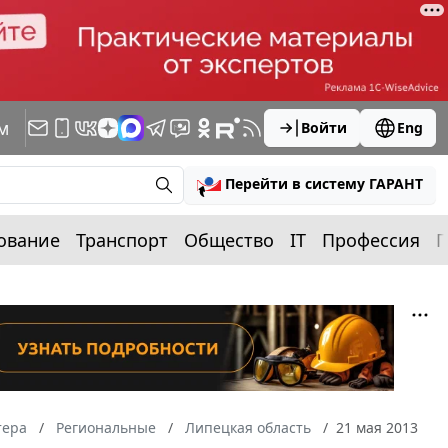
м
Войти
Eng
Перейти в систему ГАРАНТ
ование
Транспорт
Общество
IT
Профессия
П
тера
Региональные
Липецкая область
21 мая 2013