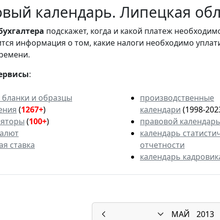
вый календарь. Липецкая обла
бухгалтера
подскажет, когда и какой платеж необходи
вится информация о том, какие налоги необходимо уплат
ремени.
ервисы
:
 бланки и образцы
производственные
ения
(
1267+
)
календари
(1998-202
ляторы
(
100+
)
правовой календар
валют
календарь статисти
ая ставка
отчетности
календарь кадровик
МАЙ
2013