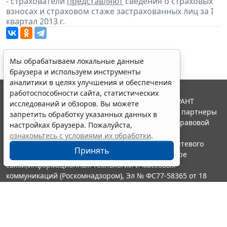
- страхователи
представляют
сведения о страховых
взносах и страховом стаже застрахованных лиц за I
квартал 2013 г.
Мы обрабатываем локальные данные
браузера и используем инструменты
аналитики в целях улучшения и обеспечения
работоспособности сайта, статистических
© ООО "НПП "ГАРАНТ-СЕРВИС", 2026. Система ГАРАНТ
исследований и обзоров. Вы можете
выпускается с 1990 года. Компания "Гарант" и ее партнеры
запретить обработку указанных данных в
являются участниками Российской ассоциации правовой
настройках браузера. Пожалуйста,
информации ГАРАНТ.
ознакомьтесь с условиями их обработки
.
Портал ГАРАНТ.РУ зарегистрирован в качестве сетевого
Принять
издания Федеральной службой по надзору в сфере
связи,информационных технологий и массовых
коммуникаций (Роскомнадзором), Эл № ФС77-58365 от 18
июня 2014 года.
16+
Контакты
8-800-200-88-88