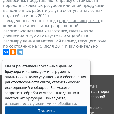
древесины,
представляют
справку
о стоимости
переданных лесных ресурсов или иной продукции,
выполненных работ и услуг в счет уплаты лесных
податей за июнь 2011 г.;
- владельцы лесного фонда
представляют
отчет
о
количестве древесины, разрешенной
лесопользователям к заготовке, платежах за
древесину, о суммах неустоек и ущерба за
лесонарушения за истекший период текущего года
по состоянию на 15 июля 2011 г. включительно
Мы обрабатываем локальные данные
браузера и используем инструменты
аналитики в целях улучшения и обеспечения
работоспособности сайта, статистических
© ООО "НПП "ГАРАНТ-СЕРВИС", 2026. Система ГАРАНТ
исследований и обзоров. Вы можете
выпускается с 1990 года. Компания "Гарант" и ее партнеры
запретить обработку указанных данных в
являются участниками Российской ассоциации правовой
настройках браузера. Пожалуйста,
информации ГАРАНТ.
ознакомьтесь с условиями их обработки
.
Портал ГАРАНТ.РУ зарегистрирован в качестве сетевого
Принять
издания Федеральной службой по надзору в сфере