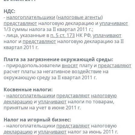
НДС:
-
налогоплательщики
(
налоговые агенты
)
представляют
налоговую декларацию и
уплачивают
1/3 суммы налога за II квартал 2011 г.;
- лица, указанные в
п. 5 ст. 173
НК РФ,
уплачивают
налог и
представляют
налоговую декларацию за II
квартал 2011 г.
Плата за загрязнение окружающей среды:
- природопользователи
вносят
плату и
представляют
расчет платы за негативное воздействие на
окружающую среду за II квартал 2011 г.
Косвенные налоги:
-
налогоплательщики
представляют
налоговую
декларацию
и
уплачивают
налоги по товарам,
принятым на учет в июне 2011 г.
Налог на игорный бизнес:
- налогоплательщики
представляют
налоговую
декларацию
и
уплачивают
налог за июнь 2011 г.