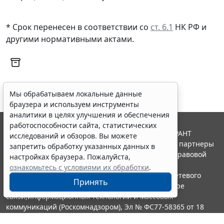
* Срок перенесен в соответствии со
ст. 6.1
НК РФ и
другими нормативными актами.
Мы обрабатываем локальные данные
браузера и используем инструменты
аналитики в целях улучшения и обеспечения
работоспособности сайта, статистических
© ООО "НПП "ГАРАНТ-СЕРВИС", 2026. Система ГАРАНТ
исследований и обзоров. Вы можете
выпускается с 1990 года. Компания "Гарант" и ее партнеры
запретить обработку указанных данных в
являются участниками Российской ассоциации правовой
настройках браузера. Пожалуйста,
информации ГАРАНТ.
ознакомьтесь с условиями их обработки
.
Портал ГАРАНТ.РУ зарегистрирован в качестве сетевого
Принять
издания Федеральной службой по надзору в сфере
связи,информационных технологий и массовых
коммуникаций (Роскомнадзором), Эл № ФС77-58365 от 18
июня 2014 года.