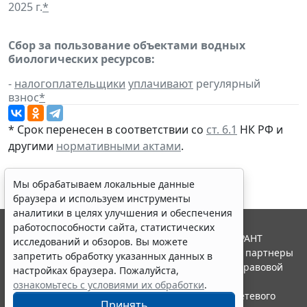
2025 г.
*
Сбор за пользование объектами водных
биологических ресурсов:
-
налогоплательщики
уплачивают
регулярный
взнос
*
* Срок перенесен в соответствии со
ст. 6.1
НК РФ и
другими
нормативными актами
.
Мы обрабатываем локальные данные
браузера и используем инструменты
аналитики в целях улучшения и обеспечения
работоспособности сайта, статистических
© ООО "НПП "ГАРАНТ-СЕРВИС", 2026. Система ГАРАНТ
исследований и обзоров. Вы можете
выпускается с 1990 года. Компания "Гарант" и ее партнеры
запретить обработку указанных данных в
являются участниками Российской ассоциации правовой
настройках браузера. Пожалуйста,
информации ГАРАНТ.
ознакомьтесь с условиями их обработки
.
Портал ГАРАНТ.РУ зарегистрирован в качестве сетевого
Принять