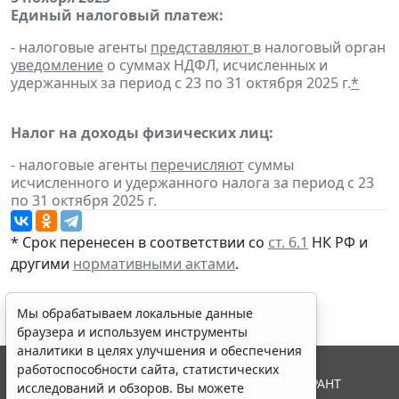
Единый налоговый платеж:
- налоговые агенты
представляют
в налоговый орган
уведомление
о суммах НДФЛ, исчисленных и
удержанных за период с 23 по 31 октября 2025 г.
*
Налог на доходы физических лиц:
- налоговые агенты
перечисляют
суммы
исчисленного и удержанного налога за период с 23
по 31 октября 2025 г.
* Срок перенесен в соответствии со
ст. 6.1
НК РФ и
другими
нормативными актами
.
Мы обрабатываем локальные данные
браузера и используем инструменты
аналитики в целях улучшения и обеспечения
работоспособности сайта, статистических
© ООО "НПП "ГАРАНТ-СЕРВИС", 2026. Система ГАРАНТ
исследований и обзоров. Вы можете