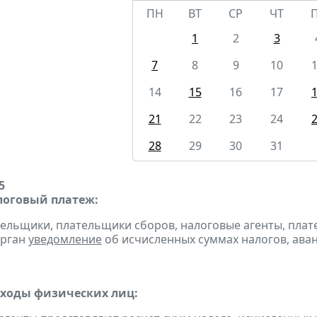
ПН
ВТ
СР
ЧТ
1
2
3
7
8
9
10
14
15
16
17
21
22
23
24
28
29
30
31
5
оговый платеж:
тельщики, плательщики сборов, налоговые агенты, пла
орган
уведомление
об исчисленных суммах налогов, аван
оходы физических лиц: