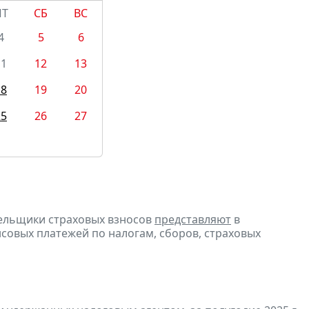
ПТ
СБ
ВС
4
5
6
11
12
13
18
19
20
25
26
27
тельщики страховых взносов
представляют
в
совых платежей по налогам, сборов, страховых