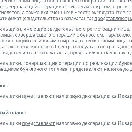
 регистрации лица, совершающего операции с бензолом
, совершающей операции с этиловым спиртом, о регис
тиллятов, а также включенных в Реестр эксплуатантов 
тификат (свидетельство) эксплуатанта)
представляют
н
тельщики, имеющие свидетельство о регистрации лица
 лица, совершающего операции с бензолом, параксилол
 операции с этиловым спиртом, о регистрации лица, 
, а также включенные в Реестр эксплуатантов граждан
(свидетельство) эксплуатанта,
представляют
налоговую 
ательщики, совершающие операции по реализации
бунке
авщиков бункерного топлива,
представляют
налоговую д
ог:
ательщики
представляют
налоговую декларацию
за II ква
кий налог:
ательщики
представляют
налоговую декларацию за II квар