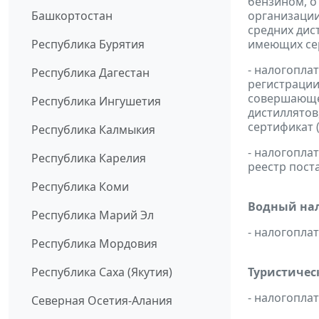
бензином, о
Башкортостан
организации
средних дис
Республика Бурятия
имеющих сер
- налогопла
Республика Дагестан
регистрации
совершающей
Республика Ингушетия
дистиллятов
сертификат 
Республика Калмыкия
- налогопл
Республика Карелия
реестр пост
Республика Коми
Водный нал
Республика Марий Эл
- налогопл
Республика Мордовия
Республика Саха (Якутия)
Туристичес
- налогопл
Северная Осетия-Алания