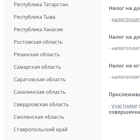
Республика Татарстан
Налог на д
Республика Тыва
-
налогопла
Республика Хакасия
Налог на д
Ростовская область
- налогопл
Рязанская область
Налог на и
Самарская область
- налогопл
Саратовская область
Сахалинская область
Прослежива
Свердловская область
-
участники
о
совершенных
Смоленская область
Ставропольский край