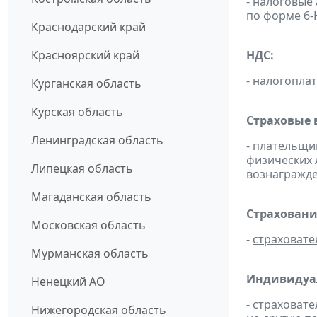
- налоговые
по форме 6
Краснодарский край
Красноярский край
НДС:
-
налогопла
Курганская область
Курская область
Страховые 
Ленинградская область
-
плательщи
физических 
Липецкая область
вознагражден
Магаданская область
Страховани
Московская область
-
страховате
Мурманская область
Индивидуа
Ненецкий АО
- страховат
Нижегородская область