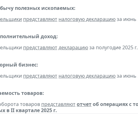
обычу полезных ископаемых:
тельщики
представляют
налоговую декларацию
за июнь 
ополнительный доход:
ательщики
представляют
декларацию
за полугодие 2025 г.
горный бизнес:
ательщики
представляют
налоговую декларацию
за июнь 
емость товаров:
борота товаров
представляют
отчет
об операциях с 
 в II квартале 2025 г.