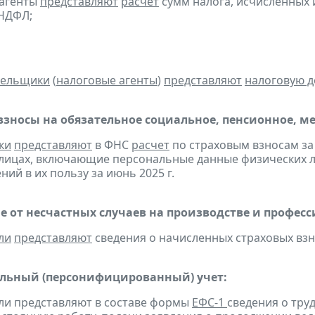
 агенты
представляют
расчет
сумм налога, исчисленных и
-НДФЛ;
тельщики
(
налоговые агенты
)
представляют
налоговую 
взносы на обязательное социальное, пенсионное, м
ки
представляют
в ФНС
расчет
по страховым взносам за 
лицах, включающие персональные данные физических ли
ий в их пользу за июнь 2025 г.
е от несчастных случаев на производстве и профес
ли
представляют
сведения о начисленных страховых взно
льный (персонифицированный) учет:
ели представляют в составе формы
ЕФС-1
сведения о тру