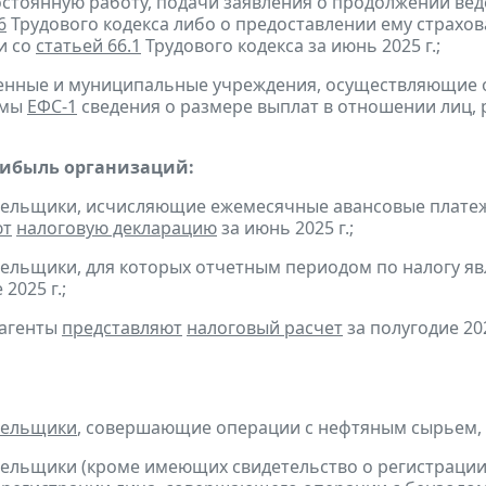
остоянную работу, подачи заявления о продолжении вед
6
Трудового кодекса либо о предоставлении ему страхов
и со
статьей 66.1
Трудового кодекса за июнь 2025 г.;
твенные и муниципальные учреждения, осуществляющие
рмы
ЕФС-1
сведения о размере выплат в отношении лиц, 
рибыль организаций:
тельщики, исчисляющие ежемесячные авансовые платеж
ют
налоговую декларацию
за июнь 2025 г.;
тельщики, для которых отчетным периодом по налогу яв
2025 г.;
 агенты
представляют
налоговый расчет
за полугодие 202
тельщики
, совершающие операции с нефтяным сырьем,
тельщики (кроме имеющих свидетельство о регистраци