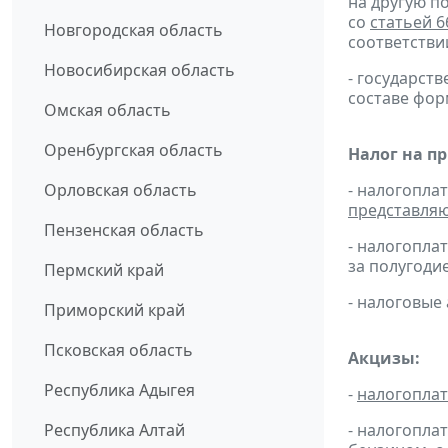
на другую п
со
статьей 6
Новгородская область
соответстви
Новосибирская область
- государс
составе фо
Омская область
Оренбургская область
Налог на п
Орловская область
- налогопла
представля
Пензенская область
- налогопла
за полугодие 
Пермский край
- налоговые
Приморский край
Псковская область
Акцизы:
Республика Адыгея
-
налогопла
Республика Алтай
- налогопла