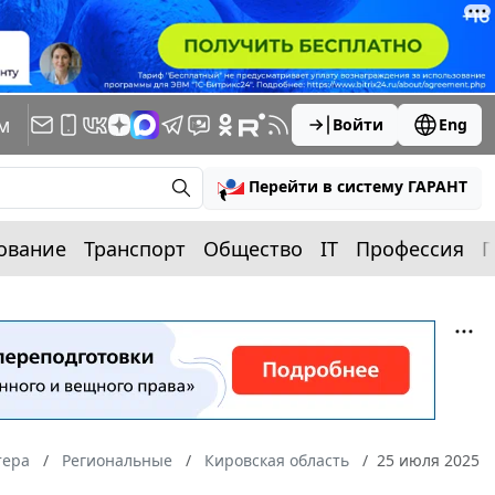
м
Войти
Eng
Перейти в систему ГАРАНТ
ование
Транспорт
Общество
IT
Профессия
П
тера
Региональные
Кировская область
25 июля 2025