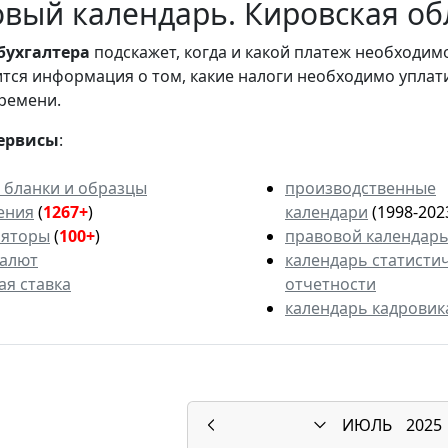
вый календарь. Кировская обл
бухгалтера
подскажет, когда и какой платеж необходи
вится информация о том, какие налоги необходимо уплат
ремени.
ервисы
:
 бланки и образцы
производственные
ения
(
1267+
)
календари
(1998-202
ляторы
(
100+
)
правовой календар
валют
календарь статисти
ая ставка
отчетности
календарь кадровик
ИЮЛЬ
2025