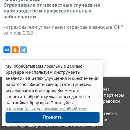
Страхование от несчастных случаев на
производстве и профессиональных
заболеваний:
-
страхователи
уплачивают
страховые взносы в СФР
за июль 2023 г.
Мы обрабатываем локальные данные
браузера и используем инструменты
аналитики в целях улучшения и обеспечения
работоспособности сайта, статистических
© ООО "НПП "ГАРАНТ-СЕРВИС", 2026. Система ГАРАНТ
исследований и обзоров. Вы можете
выпускается с 1990 года. Компания "Гарант" и ее партнеры
запретить обработку указанных данных в
являются участниками Российской ассоциации правовой
настройках браузера. Пожалуйста,
информации ГАРАНТ.
ознакомьтесь с условиями их обработки
.
Портал ГАРАНТ.РУ зарегистрирован в качестве сетевого
Принять
издания Федеральной службой по надзору в сфере
связи,информационных технологий и массовых