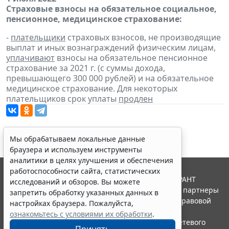
Страховые взносы на обязательное социальное,
пенсионное, медицинское страхование:
-
плательщики
страховых взносов, не производящие
выплат и иных вознаграждений физическим лицам,
уплачивают
взносы на обязательное пенсионное
страхование за 2021 г. (с суммы дохода,
превышающего 300 000 рублей) и на обязательное
медицинское страхование. Для некоторых
плательщиков срок уплаты
продлен
Мы обрабатываем локальные данные
браузера и используем инструменты
аналитики в целях улучшения и обеспечения
работоспособности сайта, статистических
© ООО "НПП "ГАРАНТ-СЕРВИС", 2026. Система ГАРАНТ
исследований и обзоров. Вы можете
выпускается с 1990 года. Компания "Гарант" и ее партнеры
запретить обработку указанных данных в
являются участниками Российской ассоциации правовой
настройках браузера. Пожалуйста,
информации ГАРАНТ.
ознакомьтесь с условиями их обработки
.
Портал ГАРАНТ.РУ зарегистрирован в качестве сетевого