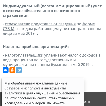
Индивидуальный (персонифицированный) учет
в системе обязательного пенсионного
страхования:
-
страхователи
представляют
сведения
по
форме
СЗВ-М
о каждом работающем у них застрахованном
лице за май 2019 г.
Налог на прибыль организаций:
- налогоплательщики
уплачивают
налог с доходов в
виде процентов по государственным и
муниципальным ценным бумагам за май 2019 г.
Мы обрабатываем локальные данные
браузера и используем инструменты
аналитики в целях улучшения и обеспечения
работоспособности сайта, статистических
© ООО "НПП "ГАРАНТ-СЕРВИС", 2026. Система ГАРАНТ
исследований и обзоров. Вы можете