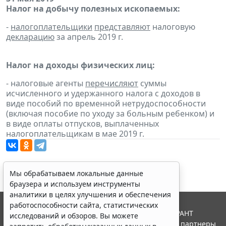
Налог на добычу полезных ископаемых:
-
налогоплательщики
представляют
налоговую
декларацию
за апрель 2019 г.
Налог на доходы физических лиц:
- налоговые агенты
перечисляют
суммы
исчисленного и удержанного налога с доходов в
виде пособий по временной нетрудоспособности
(включая пособие по уходу за больным ребенком) и
в виде оплаты отпусков, выплаченных
налогоплательщикам в мае 2019 г.
Мы обрабатываем локальные данные
браузера и используем инструменты
аналитики в целях улучшения и обеспечения
работоспособности сайта, статистических
© ООО "НПП "ГАРАНТ-СЕРВИС", 2026. Система ГАРАНТ
исследований и обзоров. Вы можете
выпускается с 1990 года. Компания "Гарант" и ее партнеры