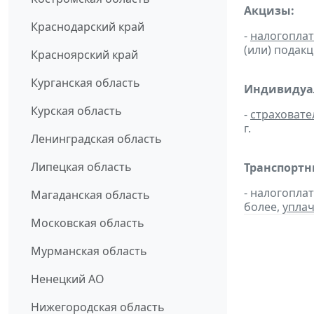
Акцизы:
Краснодарский край
-
налогопла
(или) подак
Красноярский край
Курганская область
Индивидуал
Курская область
-
страховате
г.
Ленинградская область
Липецкая область
Транспортн
- налогопла
Магаданская область
более,
упла
Московская область
Мурманская область
Ненецкий АО
Нижегородская область