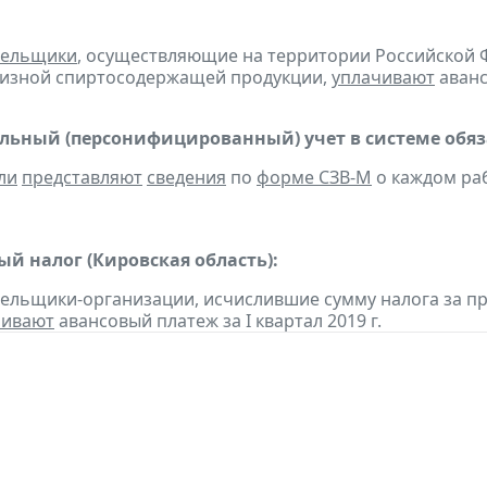
тельщики
, осуществляющие на территории Российской 
цизной спиртосодержащей продукции,
уплачивают
аванс
ьный (персонифицированный) учет в системе обяза
ли
представляют
сведения
по
форме СЗВ-М
о каждом раб
ый налог (Кировская область):
тельщики-организации, исчислившие сумму налога за п
чивают
авансовый платеж за I квартал 2019 г.