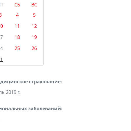
ПТ
СБ
ВС
3
4
5
10
11
12
17
18
19
24
25
26
31
едицинское страхование:
ь 2019 г.
сиональных заболеваний:
.