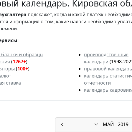
вый календарь. Кировская обл
бухгалтера
подскажет, когда и какой платеж необходи
вится информация о том, какие налоги необходимо уплат
ремени.
ервисы
:
 бланки и образцы
производственные
ения
(
1267+
)
календари
(1998-202
ляторы
(
100+
)
правовой календар
валют
календарь статисти
ая ставка
отчетности
календарь кадровик
МАЙ
2019