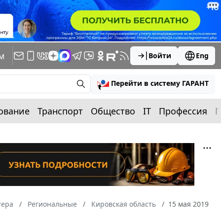
м
Войти
Eng
Перейти в систему ГАРАНТ
ование
Транспорт
Общество
IT
Профессия
П
тера
Региональные
Кировская область
15 мая 2019