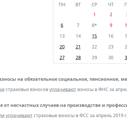
ПН
ВТ
СР
ЧТ
1
2
6
7
8*
9
13
14
15
16
20
21
22
23
27
28
29
30
взносы на обязательное социальное, пенсионное, м
ки
страховых взносов
уплачивают
взносы в ФНС за апрел
е от несчастных случаев на производстве и профес
ли
уплачивают
страховые взносы в ФСС за апрель 2019 г