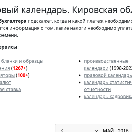
вый календарь. Кировская обл
бухгалтера
подскажет, когда и какой платеж необходи
вится информация о том, какие налоги необходимо уплат
ремени.
ервисы
:
 бланки и образцы
производственные
ения
(
1267+
)
календари
(1998-202
ляторы
(
100+
)
правовой календар
валют
календарь статисти
ая ставка
отчетности
календарь кадровик
МАЙ
2016