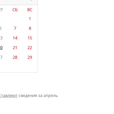
ПТ
СБ
ВС
1
6
7
8
13
14
15
20
21
22
27
28
29
ставляют
сведения за апрель