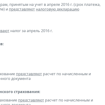
м, принятым на учет в апреле 2016 г. (срок платежа,
ле) и
представляют
налоговую декларацию
ивают
налог за апрель 2016 г.
в:
ахование
представляют
расчет по начисленным и
онного документа
ского страхования:
рахование
представляют
расчет по начисленным и
онного документа