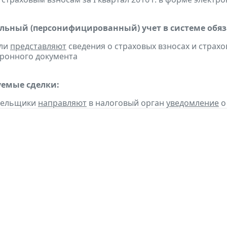
ьный (персонифицированный) учет в системе обяза
ели
представляют
сведения о страховых взносах и страхов
ронного документа
емые сделки:
ательщики
направляют
в налоговый орган
уведомление
о