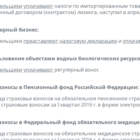
тельщики
уплачивают
налоги по импортированным товара
нный договором (контрактом) лизинга, наступил в апре
горный бизнес:
ательщики
представляют
налоговую декларацию
и
уплач
льзование объектами водных биологических ресурсо
тельщики
уплачивают
регулярный взнос
взносы в Пенсионный фонд Российской Федерации:
ки
страховых взносов на обязательное пенсионное стр
страховым взносам за I квартал 2016 г. в форме электр
взносы в Федеральный фонд обязательного медицин
ки
страховых взносов на обязательное медицинское ст
страховым взносам за I квартал 2016 г. в форме электр