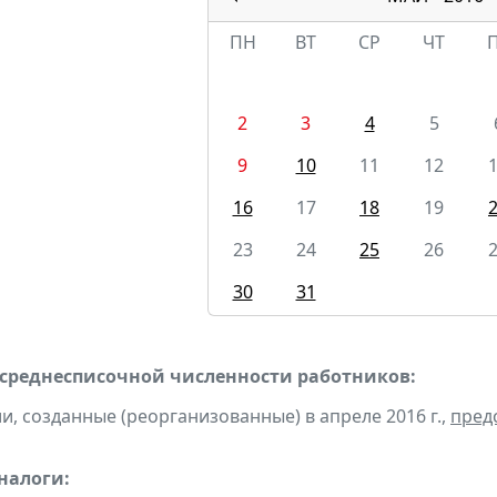
ПН
ВТ
СР
ЧТ
2
3
4
5
9
10
11
12
16
17
18
19
23
24
25
26
30
31
 среднесписочной численности работников:
и, созданные (реорганизованные) в апреле 2016 г.,
пред
налоги: