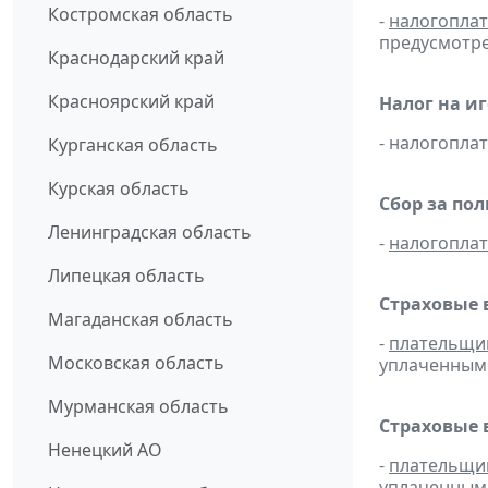
Костромская область
-
налогопла
предусмотре
Краснодарский край
Красноярский край
Налог на и
- налогопл
Курганская область
Курская область
Сбор за по
Ленинградская область
-
налогопла
Липецкая область
Страховые 
Магаданская область
-
плательщи
Московская область
уплаченным 
Мурманская область
Страховые 
Ненецкий АО
-
плательщи
уплаченным 