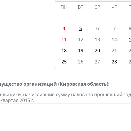
ПН
ВТ
СР
ЧТ
4
5
6
7
11
12
13
14
18
19
20
21
25
26
27
28
мущество организаций (Кировская область):
тельщики, начислившие сумму налога за прошедший год 
 квартал 2015 г.