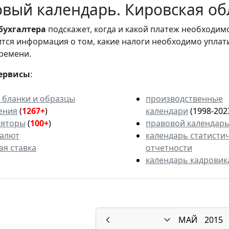
вый календарь. Кировская обл
бухгалтера
подскажет, когда и какой платеж необходи
вится информация о том, какие налоги необходимо уплат
ремени.
ервисы
:
 бланки и образцы
производственные
ения
(
1267+
)
календари
(1998-202
ляторы
(
100+
)
правовой календар
валют
календарь статисти
ая ставка
отчетности
календарь кадровик
МАЙ
2015