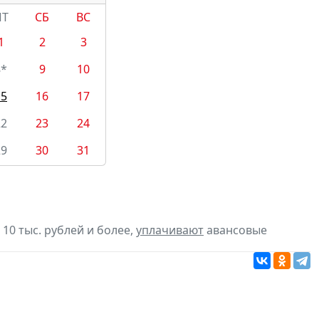
ПТ
СБ
ВС
1
2
3
8*
9
10
15
16
17
22
23
24
29
30
31
10 тыс. рублей и более,
уплачивают
авансовые