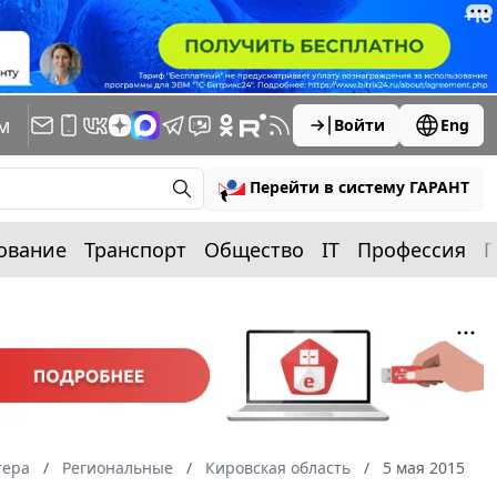
м
Войти
Eng
Перейти в систему ГАРАНТ
ование
Транспорт
Общество
IT
Профессия
П
тера
Региональные
Кировская область
5 мая 2015