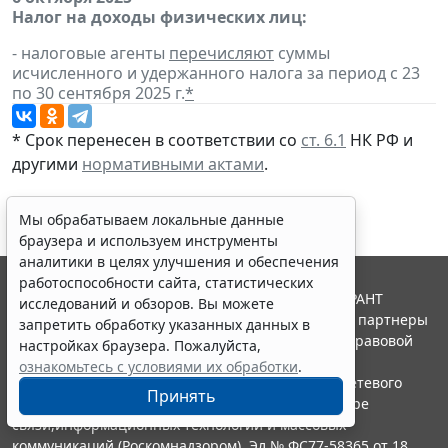
Налог на доходы физических лиц:
- налоговые агенты
перечисляют
суммы
исчисленного и удержанного налога за период с 23
по 30 сентября 2025 г.
*
* Срок перенесен в соответствии со
ст. 6.1
НК РФ и
другими
нормативными актами
.
Мы обрабатываем локальные данные
браузера и используем инструменты
аналитики в целях улучшения и обеспечения
работоспособности сайта, статистических
© ООО "НПП "ГАРАНТ-СЕРВИС", 2026. Система ГАРАНТ
исследований и обзоров. Вы можете
выпускается с 1990 года. Компания "Гарант" и ее партнеры
запретить обработку указанных данных в
являются участниками Российской ассоциации правовой
настройках браузера. Пожалуйста,
информации ГАРАНТ.
ознакомьтесь с условиями их обработки
.
Портал ГАРАНТ.РУ зарегистрирован в качестве сетевого
Принять
издания Федеральной службой по надзору в сфере
связи,информационных технологий и массовых
коммуникаций (Роскомнадзором), Эл № ФС77-58365 от 18