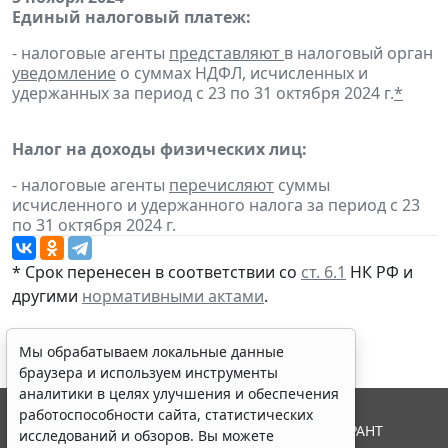
Единый налоговый платеж:
- налоговые агенты
представляют
в налоговый орган
уведомление
о суммах НДФЛ, исчисленных и
удержанных за период с 23 по 31 октября 2024 г.
*
Налог на доходы физических лиц:
- налоговые агенты
перечисляют
суммы
исчисленного и удержанного налога за период с 23
по 31 октября 2024 г.
* Срок перенесен в соответствии со
ст. 6.1
НК РФ и
другими
нормативными актами
.
Мы обрабатываем локальные данные
браузера и используем инструменты
аналитики в целях улучшения и обеспечения
работоспособности сайта, статистических
© ООО "НПП "ГАРАНТ-СЕРВИС", 2026. Система ГАРАНТ
исследований и обзоров. Вы можете