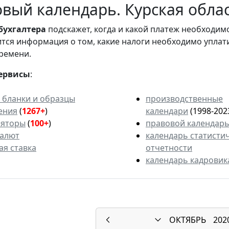
вый календарь. Курская облас
бухгалтера
подскажет, когда и какой платеж необходи
вится информация о том, какие налоги необходимо уплат
ремени.
ервисы
:
 бланки и образцы
производственные
ения
(
1267+
)
календари
(1998-202
ляторы
(
100+
)
правовой календар
валют
календарь статисти
ая ставка
отчетности
календарь кадровик
ОКТЯБРЬ
202