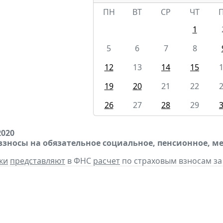
ПН
ВТ
СР
ЧТ
1
5
6
7
8
12
13
14
15
19
20
21
22
26
27
28
29
2020
взносы на обязательное социальное, пенсионное, м
ки
представляют
в ФНС
расчет
по страховым взносам за 