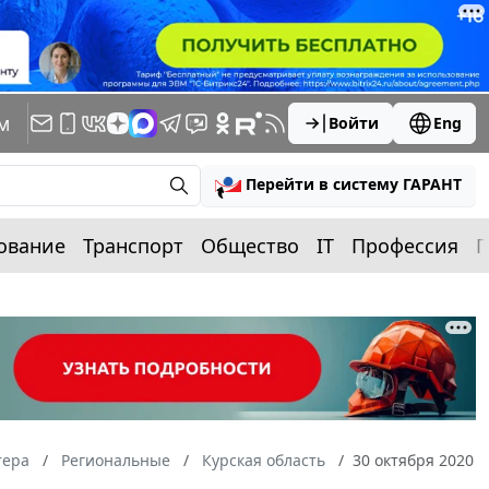
м
Войти
Eng
Перейти в систему ГАРАНТ
ование
Транспорт
Общество
IT
Профессия
П
тера
Региональные
Курская область
30 октября 2020