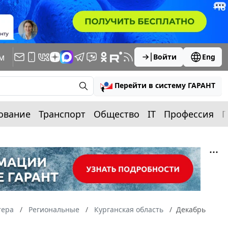
м
Войти
Eng
Перейти в систему ГАРАНТ
ование
Транспорт
Общество
IT
Профессия
П
тера
Региональные
Курганская область
Декабрь