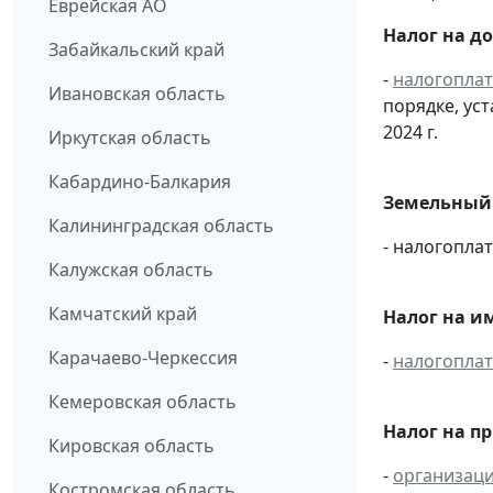
Еврейская АО
Налог на д
Забайкальский край
-
налогопла
Ивановская область
порядке, ус
2024 г.
Иркутская область
Кабардино-Балкария
Земельный 
Калининградская область
- налогопла
Калужская область
Камчатский край
Налог на и
Карачаево-Черкессия
-
налогопла
Кемеровская область
Налог на п
Кировская область
-
организац
Костромская область