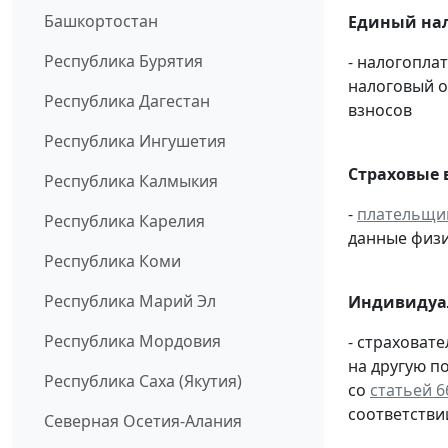
Башкортостан
Единый нал
Республика Бурятия
- налогопла
налоговый 
Республика Дагестан
взносов
Республика Ингушетия
Страховые 
Республика Калмыкия
-
плательщи
Республика Карелия
данные физи
Республика Коми
Республика Марий Эл
Индивидуа
Республика Мордовия
- страховат
на другую п
Республика Саха (Якутия)
со
статьей 6
соответстви
Северная Осетия-Алания