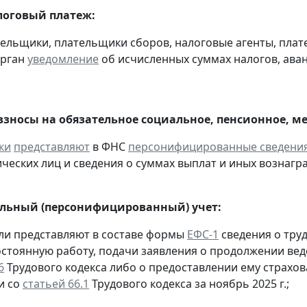
оговый платеж:
тельщики, плательщики сборов, налоговые агенты, пла
орган
уведомление
об исчисленных суммах налогов, аван
взносы на обязательное социальное, пенсионное, м
ки
представляют
в ФНС
персонифицированные сведени
ческих лиц и сведения о суммах выплат и иных вознаграж
льный (персонифицированный) учет:
ели представляют в составе формы
ЕФС-1
сведения о труд
остоянную работу, подачи заявления о продолжении вед
6
Трудового кодекса либо о предоставлении ему страхов
и со
статьей 66.1
Трудового кодекса за ноябрь 2025 г.;