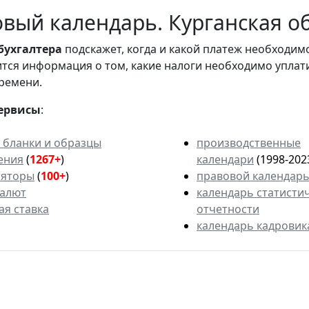
вый календарь. Курганская об
бухгалтера
подскажет, когда и какой платеж необходи
вится информация о том, какие налоги необходимо уплат
ремени.
ервисы
:
 бланки и образцы
производственные
ения
(
1267+
)
календари
(1998-202
ляторы
(
100+
)
правовой календар
валют
календарь статисти
ая ставка
отчетности
календарь кадровик