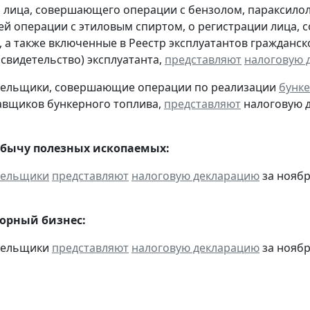
 лица, совершающего операции с бензолом, параксилол
 операции с этиловым спиртом, о регистрации лица, 
, а также включенные в Реестр эксплуатантов граждан
(свидетельство) эксплуатанта,
представляют
налоговую 
ательщики, совершающие операции по реализации
бунке
авщиков бункерного топлива,
представляют
налоговую д
обычу полезных ископаемых:
тельщики
представляют
налоговую декларацию
за ноябр
горный бизнес:
ательщики
представляют
налоговую декларацию
за ноябр