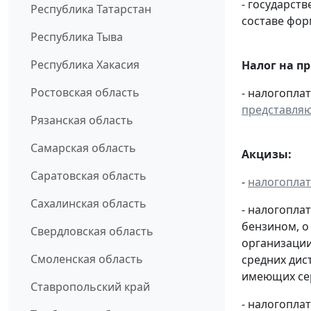
- государс
Республика Татарстан
составе фо
Республика Тыва
Республика Хакасия
Налог на п
Ростовская область
- налогопла
представля
Рязанская область
Самарская область
Акцизы:
Саратовская область
-
налогопла
Сахалинская область
- налогопла
бензином, о
Свердловская область
организации
Смоленская область
средних дис
имеющих сер
Ставропольский край
- налогопла