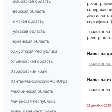
Тамбовская область
регистрации
совершающей
Тверская область
дистиллятов
Томская область
сертификат 
Тульская область
- налогопл
реестр пост
Тюменская область
Удмуртская Республика
Налог на д
Ульяновская область
-
налогопла
Хабаровский край
Налог на и
Ханты-Мансийский АО-Югра
- налогопл
Челябинская область
Чеченская Республика
29 декабря 2025
Чувашская Республика