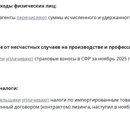
оходы физических лиц:
 агенты
перечисляют
суммы исчисленного и удержанного н
е от несчастных случаев на производстве и профес
ли
уплачивают
страховые взносы в СФР за ноябрь 2025 г
налоги:
тельщики
уплачивают
налоги по импортированным товара
нный договором (контрактом) лизинга, наступил в нояб