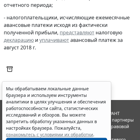
отчетного периода;
- налогоплательщики, исчисляющие ежемесячные
авансовые платежи исходя из фактически
полученной прибыли,
представляют
налоговую
декларацию
и
уплачивают
авансовый платеж за
август 2018 г.
Мы обрабатываем локальные данные
браузера и используем инструменты
аналитики в целях улучшения и обеспечения
работоспособности сайта, статистических
© ООО "НПП "ГАРАНТ-СЕРВИС", 2026. Система ГАРАНТ
исследований и обзоров. Вы можете
выпускается с 1990 года. Компания "Гарант" и ее партнеры
запретить обработку указанных данных в
являются участниками Российской ассоциации правовой
настройках браузера. Пожалуйста,
информации ГАРАНТ.
ознакомьтесь с условиями их обработки
.
Портал ГАРАНТ.РУ зарегистрирован в качестве сетевого