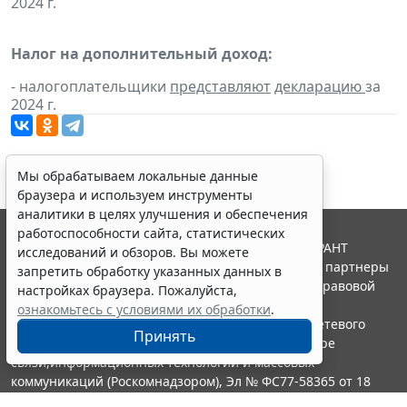
2024 г.
Налог на дополнительный доход:
- налогоплательщики
представляют
декларацию
за
2024 г.
Мы обрабатываем локальные данные
браузера и используем инструменты
аналитики в целях улучшения и обеспечения
работоспособности сайта, статистических
© ООО "НПП "ГАРАНТ-СЕРВИС", 2026. Система ГАРАНТ
исследований и обзоров. Вы можете
выпускается с 1990 года. Компания "Гарант" и ее партнеры
запретить обработку указанных данных в
являются участниками Российской ассоциации правовой
настройках браузера. Пожалуйста,
информации ГАРАНТ.
ознакомьтесь с условиями их обработки
.
Портал ГАРАНТ.РУ зарегистрирован в качестве сетевого
Принять
издания Федеральной службой по надзору в сфере
связи,информационных технологий и массовых
коммуникаций (Роскомнадзором), Эл № ФС77-58365 от 18
июня 2014 года.