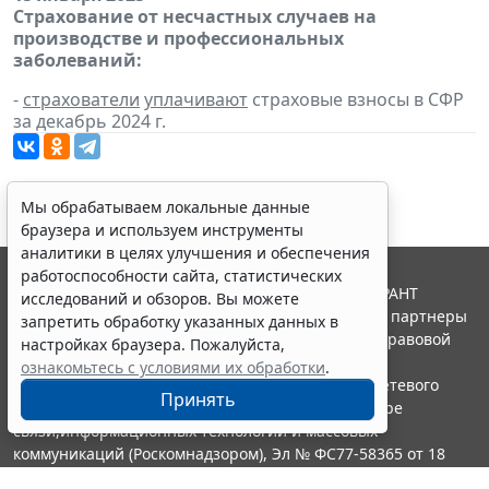
Страхование от несчастных случаев на
производстве и профессиональных
заболеваний:
-
страхователи
уплачивают
страховые взносы в СФР
за декабрь 2024 г.
Мы обрабатываем локальные данные
браузера и используем инструменты
аналитики в целях улучшения и обеспечения
работоспособности сайта, статистических
© ООО "НПП "ГАРАНТ-СЕРВИС", 2026. Система ГАРАНТ
исследований и обзоров. Вы можете
выпускается с 1990 года. Компания "Гарант" и ее партнеры
запретить обработку указанных данных в
являются участниками Российской ассоциации правовой
настройках браузера. Пожалуйста,
информации ГАРАНТ.
ознакомьтесь с условиями их обработки
.
Портал ГАРАНТ.РУ зарегистрирован в качестве сетевого
Принять
издания Федеральной службой по надзору в сфере
связи,информационных технологий и массовых
коммуникаций (Роскомнадзором), Эл № ФС77-58365 от 18
июня 2014 года.