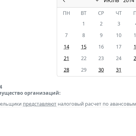
ИЮЛЬ
2014
ПН
ВТ
СР
ЧТ
1
2
3
7
8
9
10
14
15
16
17
21
22
23
24
28
29
30
31
4
мущество организаций:
ательщики
представляют
налоговый расчет по авансовым 