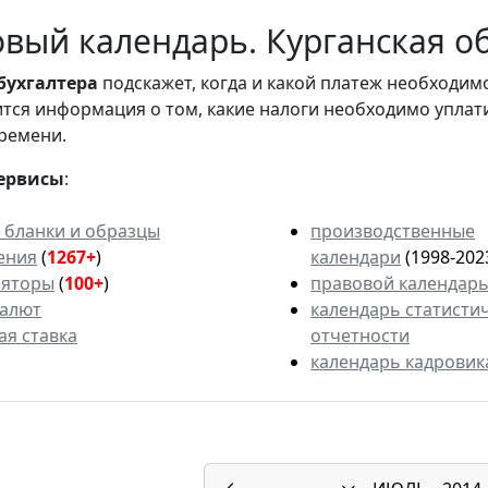
вый календарь. Курганская об
бухгалтера
подскажет, когда и какой платеж необходи
вится информация о том, какие налоги необходимо уплат
ремени.
ервисы
:
 бланки и образцы
производственные
ения
(
1267+
)
календари
(1998-202
ляторы
(
100+
)
правовой календар
валют
календарь статисти
ая ставка
отчетности
календарь кадровик