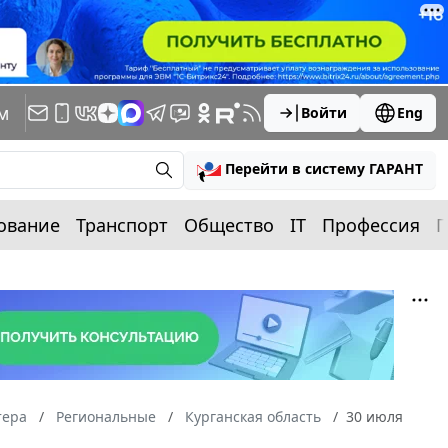
м
Войти
Eng
Перейти в систему ГАРАНТ
ование
Транспорт
Общество
IT
Профессия
П
тера
Региональные
Курганская область
30 июля