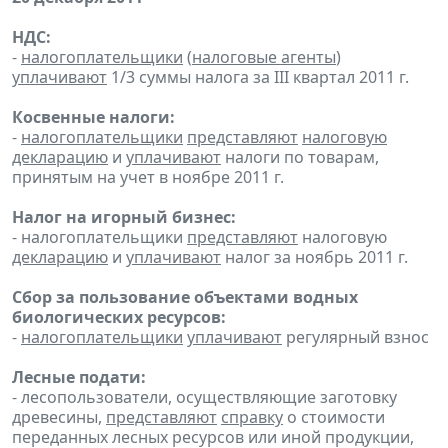
НДС:
-
налогоплательщики
(
налоговые агенты
)
уплачивают
1/3 суммы налога за III квартал 2011 г.
Косвенные налоги:
-
налогоплательщики
представляют
налоговую
декларацию
и
уплачивают
налоги по товарам,
принятым на учет в ноябре 2011 г.
Налог на игорный бизнес:
- налогоплательщики
представляют
налоговую
декларацию
и
уплачивают
налог за ноябрь 2011 г.
Сбор за пользование объектами водных
биологических ресурсов:
-
налогоплательщики
уплачивают
регулярный взнос
Лесные подати:
- лесопользователи, осуществляющие заготовку
древесины,
представляют
справку
о стоимости
переданных лесных ресурсов или иной продукции,