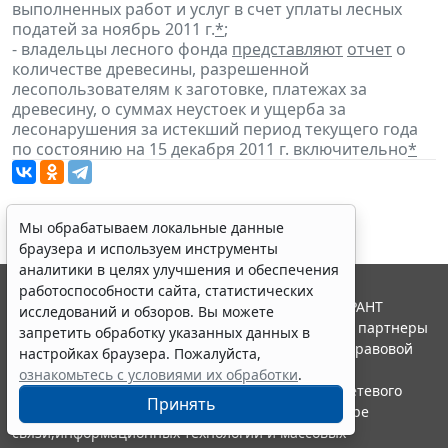
выполненных работ и услуг в счет уплаты лесных
податей за ноябрь 2011 г.
*
;
- владельцы лесного фонда
представляют
отчет
о
количестве древесины, разрешенной
лесопользователям к заготовке, платежах за
древесину, о суммах неустоек и ущерба за
лесонарушения за истекший период текущего года
по состоянию на 15 декабря 2011 г. включительно
*
Мы обрабатываем локальные данные
браузера и используем инструменты
аналитики в целях улучшения и обеспечения
работоспособности сайта, статистических
© ООО "НПП "ГАРАНТ-СЕРВИС", 2026. Система ГАРАНТ
исследований и обзоров. Вы можете
выпускается с 1990 года. Компания "Гарант" и ее партнеры
запретить обработку указанных данных в
являются участниками Российской ассоциации правовой
настройках браузера. Пожалуйста,
информации ГАРАНТ.
ознакомьтесь с условиями их обработки
.
Портал ГАРАНТ.РУ зарегистрирован в качестве сетевого
Принять
издания Федеральной службой по надзору в сфере
связи,информационных технологий и массовых