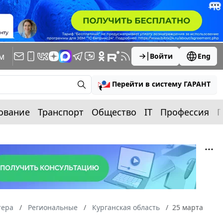
м
Войти
Eng
Перейти в систему ГАРАНТ
ование
Транспорт
Общество
IT
Профессия
П
тера
Региональные
Курганская область
25 марта