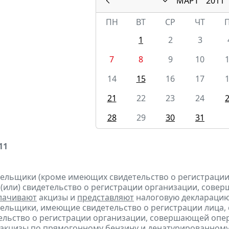
МАРТ
2011
ПН
ВТ
СР
ЧТ
1
2
3
7
8
9
10
14
15
16
17
21
22
23
24
28
29
30
31
11
тельщики (кроме имеющих свидетельство о регистраци
 (или) свидетельство о регистрации организации, сов
лачивают
акцизы и
представляют
налоговую декларацию 
тельщики, имеющие свидетельство о регистрации лица
тельство о регистрации организации, совершающей оп
акцизы по прямогонному бензину и денатурированному