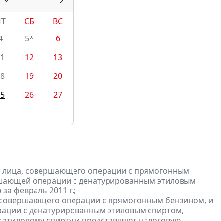
ПТ
СБ
ВС
4
5*
6
11
12
13
18
19
20
25
26
27
и лица, совершающего операции с прямогонным
ершающей операции с денатурированным этиловым
за февраль 2011 г.;
, совершающего операции с прямогонным бензином, и
ерации с денатурированным этиловым спиртом,
 этиловому спирту и
представляют
налоговую