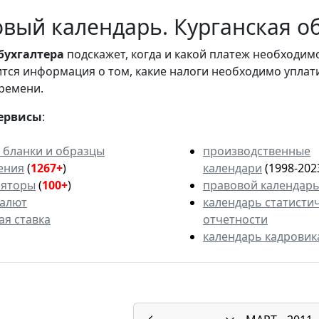
вый календарь. Курганская об
бухгалтера
подскажет, когда и какой платеж необходи
вится информация о том, какие налоги необходимо уплат
ремени.
ервисы
:
 бланки и образцы
производственные
ения
(
1267+
)
календари
(1998-202
ляторы
(
100+
)
правовой календар
валют
календарь статисти
ая ставка
отчетности
календарь кадровик