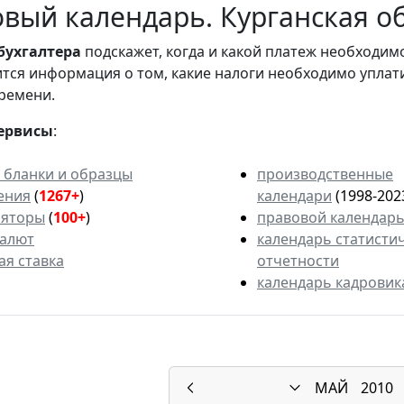
вый календарь. Курганская об
бухгалтера
подскажет, когда и какой платеж необходи
вится информация о том, какие налоги необходимо уплат
ремени.
ервисы
:
 бланки и образцы
производственные
ения
(
1267+
)
календари
(1998-202
ляторы
(
100+
)
правовой календар
валют
календарь статисти
ая ставка
отчетности
календарь кадровик
МАЙ
2010