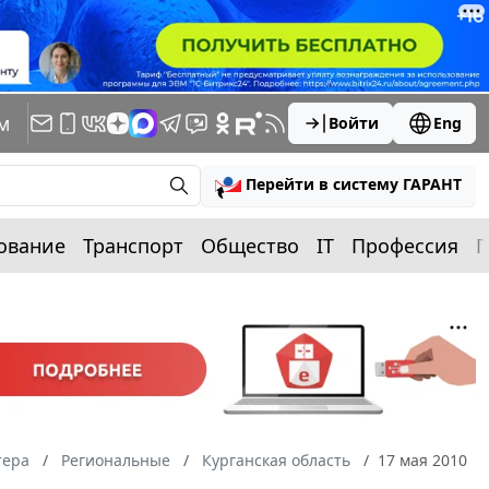
м
Войти
Eng
Перейти в систему ГАРАНТ
ование
Транспорт
Общество
IT
Профессия
П
тера
Региональные
Курганская область
17 мая 2010