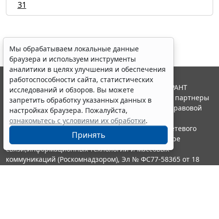
31
Мы обрабатываем локальные данные
браузера и используем инструменты
аналитики в целях улучшения и обеспечения
работоспособности сайта, статистических
© ООО "НПП "ГАРАНТ-СЕРВИС", 2026. Система ГАРАНТ
исследований и обзоров. Вы можете
выпускается с 1990 года. Компания "Гарант" и ее партнеры
запретить обработку указанных данных в
являются участниками Российской ассоциации правовой
настройках браузера. Пожалуйста,
информации ГАРАНТ.
ознакомьтесь с условиями их обработки
.
Портал ГАРАНТ.РУ зарегистрирован в качестве сетевого
Принять
издания Федеральной службой по надзору в сфере
связи,информационных технологий и массовых
коммуникаций (Роскомнадзором), Эл № ФС77-58365 от 18
июня 2014 года.
16+
Контакты
8-800-200-88-88