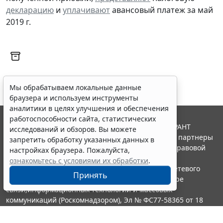
декларацию
и
уплачивают
авансовый платеж за май
2019 г.
Мы обрабатываем локальные данные
браузера и используем инструменты
аналитики в целях улучшения и обеспечения
работоспособности сайта, статистических
© ООО "НПП "ГАРАНТ-СЕРВИС", 2026. Система ГАРАНТ
исследований и обзоров. Вы можете
выпускается с 1990 года. Компания "Гарант" и ее партнеры
запретить обработку указанных данных в
являются участниками Российской ассоциации правовой
настройках браузера. Пожалуйста,
информации ГАРАНТ.
ознакомьтесь с условиями их обработки
.
Портал ГАРАНТ.РУ зарегистрирован в качестве сетевого
Принять
издания Федеральной службой по надзору в сфере
связи,информационных технологий и массовых
коммуникаций (Роскомнадзором), Эл № ФС77-58365 от 18
июня 2014 года.