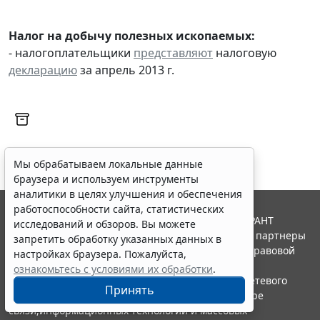
Налог на добычу полезных ископаемых:
- налогоплательщики
представляют
налоговую
декларацию
за апрель 2013 г.
Мы обрабатываем локальные данные
браузера и используем инструменты
аналитики в целях улучшения и обеспечения
работоспособности сайта, статистических
© ООО "НПП "ГАРАНТ-СЕРВИС", 2026. Система ГАРАНТ
исследований и обзоров. Вы можете
выпускается с 1990 года. Компания "Гарант" и ее партнеры
запретить обработку указанных данных в
являются участниками Российской ассоциации правовой
настройках браузера. Пожалуйста,
информации ГАРАНТ.
ознакомьтесь с условиями их обработки
.
Портал ГАРАНТ.РУ зарегистрирован в качестве сетевого
Принять
издания Федеральной службой по надзору в сфере
связи,информационных технологий и массовых