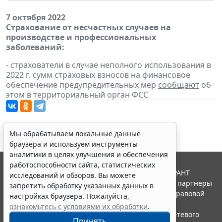
7 октября 2022
Страхование от несчастных случаев на
производстве и профессиональных
заболеваний:
- страхователи в случае неполного использования в
2022 г. сумм страховых взносов на финансовое
обеспечение предупредительных мер
сообщают
об
этом в территориальный орган ФСС
Мы обрабатываем локальные данные
браузера и используем инструменты
аналитики в целях улучшения и обеспечения
работоспособности сайта, статистических
© ООО "НПП "ГАРАНТ-СЕРВИС", 2026. Система ГАРАНТ
исследований и обзоров. Вы можете
выпускается с 1990 года. Компания "Гарант" и ее партнеры
запретить обработку указанных данных в
являются участниками Российской ассоциации правовой
настройках браузера. Пожалуйста,
информации ГАРАНТ.
ознакомьтесь с условиями их обработки
.
Портал ГАРАНТ.РУ зарегистрирован в качестве сетевого
Принять