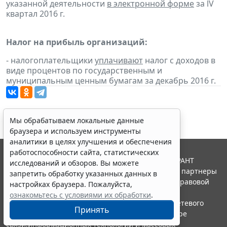
указанной деятельности
в электронной форме
за lV
квартал 2016 г.
Налог на прибыль организаций:
- налогоплательщики
уплачивают
налог с доходов в
виде процентов по государственным и
муниципальным ценным бумагам за декабрь 2016 г.
Мы обрабатываем локальные данные
браузера и используем инструменты
аналитики в целях улучшения и обеспечения
работоспособности сайта, статистических
© ООО "НПП "ГАРАНТ-СЕРВИС", 2026. Система ГАРАНТ
исследований и обзоров. Вы можете
выпускается с 1990 года. Компания "Гарант" и ее партнеры
запретить обработку указанных данных в
являются участниками Российской ассоциации правовой
настройках браузера. Пожалуйста,
информации ГАРАНТ.
ознакомьтесь с условиями их обработки
.
Портал ГАРАНТ.РУ зарегистрирован в качестве сетевого
Принять
издания Федеральной службой по надзору в сфере
связи,информационных технологий и массовых