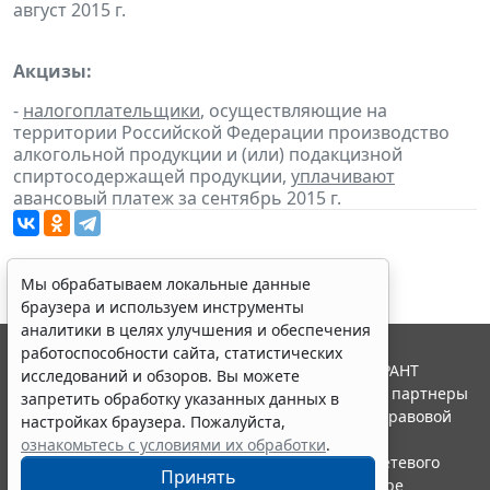
август 2015 г.
Акцизы:
-
налогоплательщики
, осуществляющие на
территории Российской Федерации производство
алкогольной продукции и (или) подакцизной
спиртосодержащей продукции,
уплачивают
авансовый платеж за сентябрь 2015 г.
Мы обрабатываем локальные данные
браузера и используем инструменты
аналитики в целях улучшения и обеспечения
работоспособности сайта, статистических
© ООО "НПП "ГАРАНТ-СЕРВИС", 2026. Система ГАРАНТ
исследований и обзоров. Вы можете
выпускается с 1990 года. Компания "Гарант" и ее партнеры
запретить обработку указанных данных в
являются участниками Российской ассоциации правовой
настройках браузера. Пожалуйста,
информации ГАРАНТ.
ознакомьтесь с условиями их обработки
.
Портал ГАРАНТ.РУ зарегистрирован в качестве сетевого
Принять
издания Федеральной службой по надзору в сфере