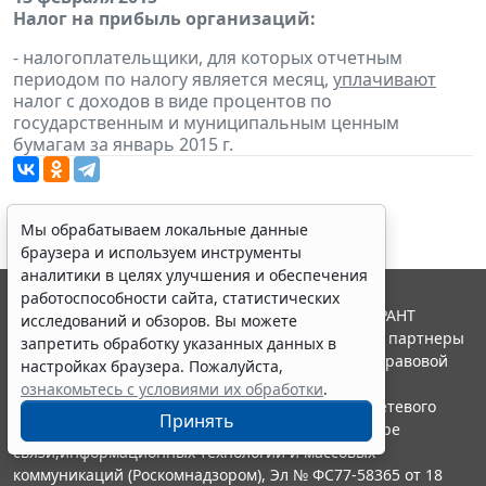
Налог на прибыль организаций:
- налогоплательщики, для которых отчетным
периодом по налогу является месяц,
уплачивают
налог с доходов в виде процентов по
государственным и муниципальным ценным
бумагам за январь 2015 г.
Мы обрабатываем локальные данные
браузера и используем инструменты
аналитики в целях улучшения и обеспечения
работоспособности сайта, статистических
© ООО "НПП "ГАРАНТ-СЕРВИС", 2026. Система ГАРАНТ
исследований и обзоров. Вы можете
выпускается с 1990 года. Компания "Гарант" и ее партнеры
запретить обработку указанных данных в
являются участниками Российской ассоциации правовой
настройках браузера. Пожалуйста,
информации ГАРАНТ.
ознакомьтесь с условиями их обработки
.
Портал ГАРАНТ.РУ зарегистрирован в качестве сетевого
Принять
издания Федеральной службой по надзору в сфере
связи,информационных технологий и массовых
коммуникаций (Роскомнадзором), Эл № ФС77-58365 от 18