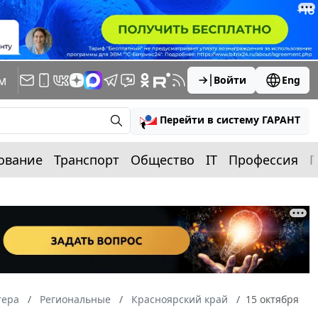
м
Войти
Eng
Перейти в систему ГАРАНТ
ование
Транспорт
Общество
IT
Профессия
П
тера
Региональные
Красноярский край
15 октября