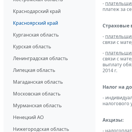
-
плательщи
платеж за се
Краснодарский край
Красноярский край
Страховые 
Курганская область
-
плательщи
связи с мат
Курская область
-
плательщи
Ленинградская область
связи с мат
выплату обя
Липецкая область
2014 г.
Магаданская область
Налог на д
Московская область
- индивидуа
налогового 
Мурманская область
Ненецкий АО
Акцизы:
Нижегородская область
-
налогопла