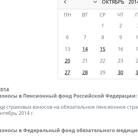
ОКТЯБРЬ
201
ПН
ВТ
СР
ЧТ
1
2
6
7
8
9
13
14
15
16
20
21
22
23
27
28
29
30
2014
взносы в Пенсионный фонд Российской Федерации:
ки
страховых взносов на обязательное пенсионное стр
нтябрь 2014 г.
взносы в Федеральный фонд обязательного медицин