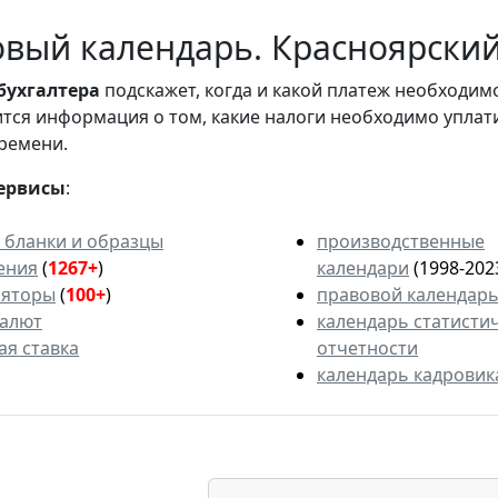
вый календарь. Красноярский 
бухгалтера
подскажет, когда и какой платеж необходи
вится информация о том, какие налоги необходимо уплат
ремени.
ервисы
:
 бланки и образцы
производственные
ения
(
1267+
)
календари
(1998-202
ляторы
(
100+
)
правовой календар
валют
календарь статисти
ая ставка
отчетности
календарь кадровик