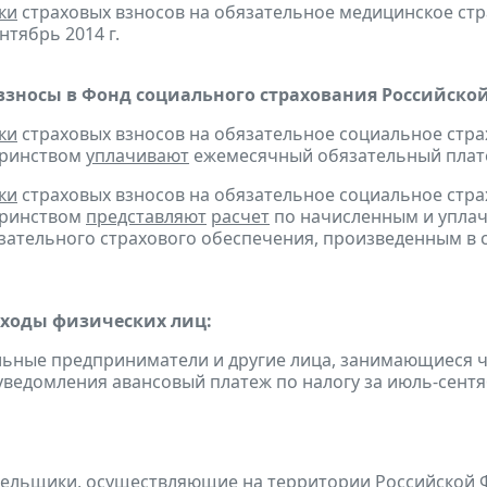
ки
страховых взносов на обязательное медицинское ст
нтябрь 2014 г.
взносы в Фонд социального страхования Российско
ки
страховых взносов на обязательное социальное стра
еринством
уплачивают
ежемесячный обязательный платеж
ки
страховых взносов на обязательное социальное стра
еринством
представляют
расчет
по начисленным и уплач
зательного страхового обеспечения, произведенным в сч
оходы физических лиц:
льные предприниматели и другие лица, занимающиеся 
уведомления авансовый платеж по налогу за июль-сентяб
тельщики
, осуществляющие на территории Российской 