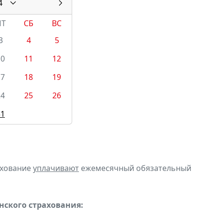
4
ПТ
СБ
ВС
3
4
5
10
11
12
17
18
19
24
25
26
31
ахование
уплачивают
ежемесячный обязательный
ского страхования: