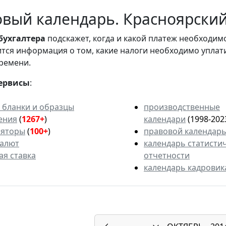
вый календарь. Красноярский 
бухгалтера
подскажет, когда и какой платеж необходи
вится информация о том, какие налоги необходимо уплат
ремени.
ервисы
:
 бланки и образцы
производственные
ения
(
1267+
)
календари
(1998-202
ляторы
(
100+
)
правовой календар
валют
календарь статисти
ая ставка
отчетности
календарь кадровик