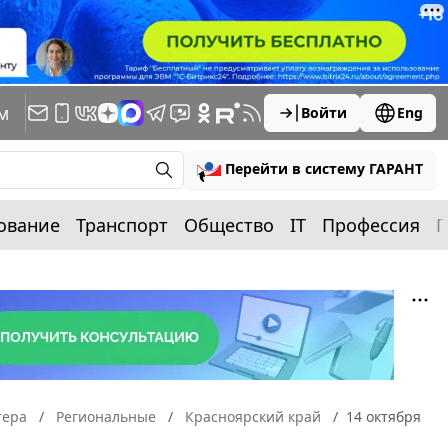
м
Войти
Eng
Перейти в систему ГАРАНТ
ование
Транспорт
Общество
IT
Профессия
П
тера
Региональные
Красноярский край
14 октября