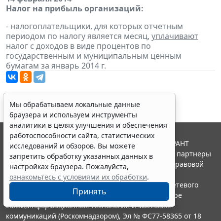
Налог на прибыль организаций:
- налогоплательщики, для которых отчетным
периодом по налогу является месяц,
уплачивают
налог с доходов в виде процентов по
государственным и муниципальным ценным
бумагам за январь 2014 г.
Мы обрабатываем локальные данные
браузера и используем инструменты
аналитики в целях улучшения и обеспечения
работоспособности сайта, статистических
© ООО "НПП "ГАРАНТ-СЕРВИС", 2026. Система ГАРАНТ
исследований и обзоров. Вы можете
выпускается с 1990 года. Компания "Гарант" и ее партнеры
запретить обработку указанных данных в
являются участниками Российской ассоциации правовой
настройках браузера. Пожалуйста,
информации ГАРАНТ.
ознакомьтесь с условиями их обработки
.
Портал ГАРАНТ.РУ зарегистрирован в качестве сетевого
Принять
издания Федеральной службой по надзору в сфере
связи,информационных технологий и массовых
коммуникаций (Роскомнадзором), Эл № ФС77-58365 от 18