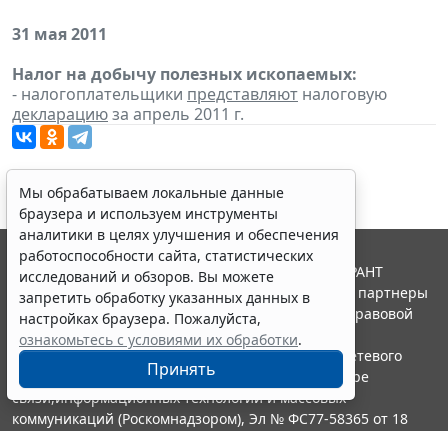
31 мая 2011
Налог на добычу полезных ископаемых:
- налогоплательщики
представляют
налоговую
декларацию
за апрель 2011 г.
Мы обрабатываем локальные данные
браузера и используем инструменты
аналитики в целях улучшения и обеспечения
работоспособности сайта, статистических
© ООО "НПП "ГАРАНТ-СЕРВИС", 2026. Система ГАРАНТ
исследований и обзоров. Вы можете
выпускается с 1990 года. Компания "Гарант" и ее партнеры
запретить обработку указанных данных в
являются участниками Российской ассоциации правовой
настройках браузера. Пожалуйста,
информации ГАРАНТ.
ознакомьтесь с условиями их обработки
.
Портал ГАРАНТ.РУ зарегистрирован в качестве сетевого
Принять
издания Федеральной службой по надзору в сфере
связи,информационных технологий и массовых
коммуникаций (Роскомнадзором), Эл № ФС77-58365 от 18
июня 2014 года.