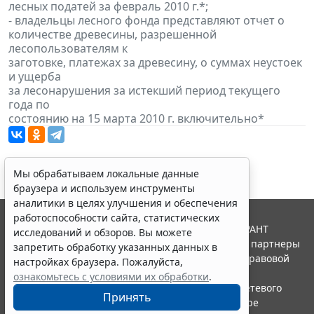
лесных податей за февраль 2010 г.*;
- владельцы лесного фонда представляют отчет о
количестве древесины, разрешенной
лесопользователям к
заготовке, платежах за древесину, о суммах неустоек
и ущерба
за лесонарушения за истекший период текущего
года по
состоянию на 15 марта 2010 г. включительно*
Мы обрабатываем локальные данные
браузера и используем инструменты
аналитики в целях улучшения и обеспечения
работоспособности сайта, статистических
© ООО "НПП "ГАРАНТ-СЕРВИС", 2026. Система ГАРАНТ
исследований и обзоров. Вы можете
выпускается с 1990 года. Компания "Гарант" и ее партнеры
запретить обработку указанных данных в
являются участниками Российской ассоциации правовой
настройках браузера. Пожалуйста,
информации ГАРАНТ.
ознакомьтесь с условиями их обработки
.
Портал ГАРАНТ.РУ зарегистрирован в качестве сетевого
Принять
издания Федеральной службой по надзору в сфере