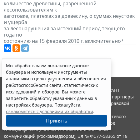
количестве древесины, разрешенной
лесопользователям к
заготовке, платежах за древесину, о суммах неустоек
и ущерба
за лесонарушения за истекший период текущего
года по
состоянию на 15 февраля 2010 г. включительно*
Мы обрабатываем локальные данные
браузера и используем инструменты
аналитики в целях улучшения и обеспечения
работоспособности сайта, статистических
© ООО "НПП "ГАРАНТ-СЕРВИС", 2026. Система ГАРАНТ
исследований и обзоров. Вы можете
выпускается с 1990 года. Компания "Гарант" и ее партнеры
запретить обработку указанных данных в
являются участниками Российской ассоциации правовой
настройках браузера. Пожалуйста,
информации ГАРАНТ.
ознакомьтесь с условиями их обработки
.
Портал ГАРАНТ.РУ зарегистрирован в качестве сетевого
Принять
издания Федеральной службой по надзору в сфере
связи,информационных технологий и массовых
коммуникаций (Роскомнадзором), Эл № ФС77-58365 от 18