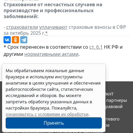
Страхование от несчастных случаев на
производстве и профессиональных
заболеваний:
-
страхователи
уплачивают
страховые взносы в СФР
за октябрь 2025 г.
*
* Срок перенесен в соответствии со
ст. 6.1
НК РФ и
другими
нормативными актами
.
Мы обрабатываем локальные данные
браузера и используем инструменты
аналитики в целях улучшения и обеспечения
работоспособности сайта, статистических
© ООО "НПП "ГАРАНТ-СЕРВИС", 2026. Система ГАРАНТ
исследований и обзоров. Вы можете
выпускается с 1990 года. Компания "Гарант" и ее партнеры
запретить обработку указанных данных в
являются участниками Российской ассоциации правовой
настройках браузера. Пожалуйста,
информации ГАРАНТ.
ознакомьтесь с условиями их обработки
.
Портал ГАРАНТ.РУ зарегистрирован в качестве сетевого
Принять
издания Федеральной службой по надзору в сфере
связи,информационных технологий и массовых