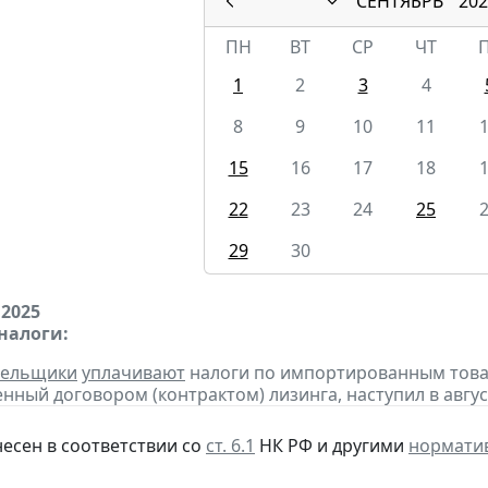
СЕНТЯБРЬ
202
ПН
ВТ
СР
ЧТ
1
2
3
4
8
9
10
11
15
16
17
18
22
23
24
25
29
30
 2025
налоги:
тельщики
уплачивают
налоги по импортированным товара
нный договором (контрактом) лизинга, наступил в авгус
несен в соответствии со
ст. 6.1
НК РФ и другими
нормати