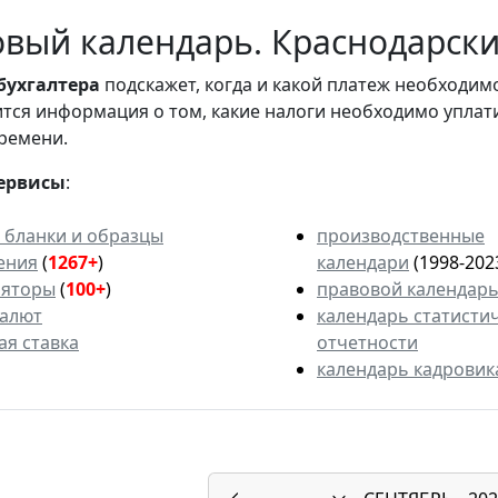
вый календарь. Краснодарский
бухгалтера
подскажет, когда и какой платеж необходи
вится информация о том, какие налоги необходимо уплат
ремени.
ервисы
:
 бланки и образцы
производственные
ения
(
1267+
)
календари
(1998-202
ляторы
(
100+
)
правовой календар
валют
календарь статисти
ая ставка
отчетности
календарь кадровик