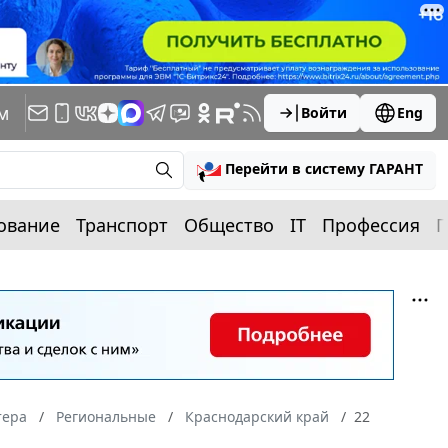
м
Войти
Eng
Перейти в систему ГАРАНТ
ование
Транспорт
Общество
IT
Профессия
П
тера
Региональные
Краснодарский край
22