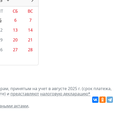
5
ПТ
СБ
ВС
5
6
7
12
13
14
19
20
21
26
27
28
м, принятым на учет в августе 2025 г. (срок платежа,
те) и
представляют
налоговую декларацию
*
вными актами
.