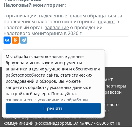
Налоговый мониторинг:
-
организации
, наделенные правом обращаться за
проведением налогового мониторинга,
подают
в
налоговый орган
заявление
о проведении
налогового мониторинга в 2026 г.
Мы обрабатываем локальные данные
браузера и используем инструменты
аналитики в целях улучшения и обеспечения
работоспособности сайта, статистических
© ООО "НПП "ГАРАНТ-СЕРВИС", 2026. Система ГАРАНТ
исследований и обзоров. Вы можете
выпускается с 1990 года. Компания "Гарант" и ее партнеры
запретить обработку указанных данных в
являются участниками Российской ассоциации правовой
настройках браузера. Пожалуйста,
информации ГАРАНТ.
ознакомьтесь с условиями их обработки
.
Портал ГАРАНТ.РУ зарегистрирован в качестве сетевого
Принять
издания Федеральной службой по надзору в сфере
связи,информационных технологий и массовых
коммуникаций (Роскомнадзором), Эл № ФС77-58365 от 18
июня 2014 года.