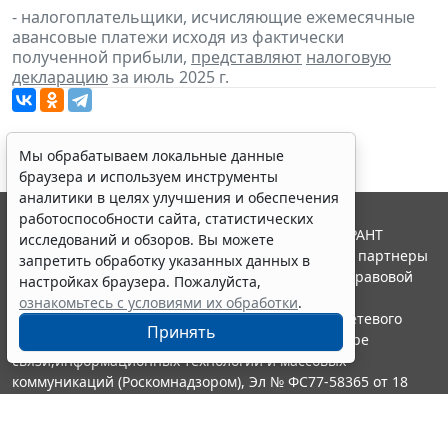
- налогоплательщики, исчисляющие ежемесячные
авансовые платежи исходя из фактически
полученной прибыли,
представляют
налоговую
декларацию
за июль 2025 г.
Мы обрабатываем локальные данные
браузера и используем инструменты
аналитики в целях улучшения и обеспечения
работоспособности сайта, статистических
© ООО "НПП "ГАРАНТ-СЕРВИС", 2026. Система ГАРАНТ
исследований и обзоров. Вы можете
выпускается с 1990 года. Компания "Гарант" и ее партнеры
запретить обработку указанных данных в
являются участниками Российской ассоциации правовой
настройках браузера. Пожалуйста,
информации ГАРАНТ.
ознакомьтесь с условиями их обработки
.
Портал ГАРАНТ.РУ зарегистрирован в качестве сетевого
Принять
издания Федеральной службой по надзору в сфере
связи,информационных технологий и массовых
коммуникаций (Роскомнадзором), Эл № ФС77-58365 от 18
июня 2014 года.
16+